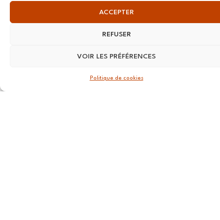
infos
75008
ACCEPTER
exclusives
Paris
et bien plus
Tél. : ‭06 07
REFUSER
encore.
52 76 72
VOIR LES PRÉFÉRENCES
Tél. : 01 73
79 35 31
Politique de cookies
S'ABONNER
⟶
TOURS
Workin
Tours, 26
rue de la
Préfecture
37000,
Tours
VANNES
39 RUE du