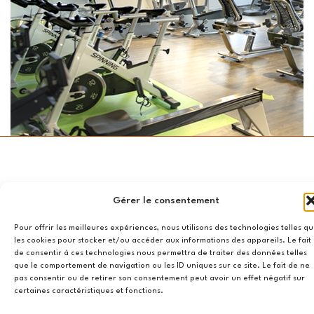
NOUS
OUVERTURES
JURIDIQUE
NEWSLET
Gérer le consentement
TROUVER
Mentions
Lundi –
Restez
Pour offrir les meilleures expériences, nous utilisons des technologies telles q
légales
Siège social
Vendredi
informé de
les cookies pour stocker et/ou accéder aux informations des appareils. Le fait
Politique de
:
24h/24
nos
de consentir à ces technologies nous permettra de traiter des données telles
cookies
que le comportement de navigation ou les ID uniques sur ce site. Le fait de ne
Fermé le
dernières
39 Av.
pas consentir ou de retirer son consentement peut avoir un effet négatif sur
samedi et le
actualités,
certaines caractéristiques et fonctions.
Pierre 1er de
Dimanche
recevez des
Serbie