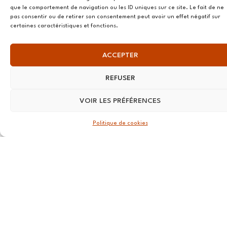
Douët Neuf
que le comportement de navigation ou les ID uniques sur ce site. Le fait de ne
56270
pas consentir ou de retirer son consentement peut avoir un effet négatif sur
certaines caractéristiques et fonctions.
Ploemeur
LILLE
ACCEPTER
13 RUE
REFUSER
Nationale
59800 Lille
VOIR LES PRÉFÉRENCES
LYON
Politique de cookies
108 rue
Jean Vallier,
69007
Lyon
STRASBOURG
4 rue Jean-
Marie Lehn