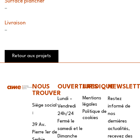
Surface plancher
–
Livraison
–
Retour aux projets
NOUS
OUVERTURES
JURIDIQUE
NEWSLET
TROUVER
Mentions
Lundi –
Restez
légales
Siège social
Vendredi
informé de
Politique de
:
24h/24
nos
cookies
Fermé le
dernières
39 Av.
samedi et le
actualités,
Pierre 1er de
Dimanche
recevez des
Serbie