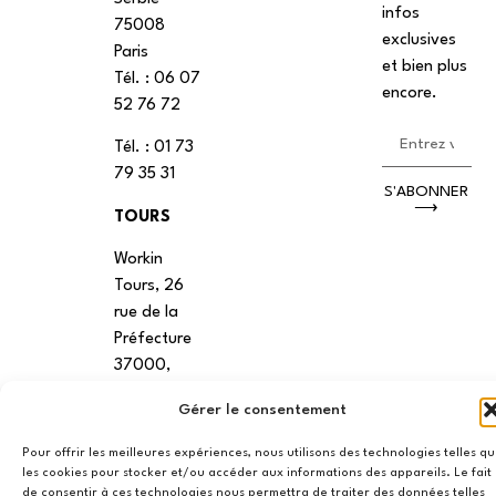
infos
75008
exclusives
Paris
et bien plus
Tél. : ‭06 07
encore.
52 76 72
Tél. : 01 73
79 35 31
S'ABONNER
⟶
TOURS
Workin
Tours, 26
rue de la
Préfecture
37000,
Tours
Gérer le consentement
VANNES
Pour offrir les meilleures expériences, nous utilisons des technologies telles q
les cookies pour stocker et/ou accéder aux informations des appareils. Le fait
39 RUE du
de consentir à ces technologies nous permettra de traiter des données telles