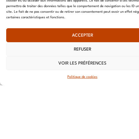
Nationale
stocker et/ou accéder aux informations des appareils. Le fait de consentir à ces techno
permettra de traiter des données telles que le comportement de navigation ou les ID un
59800 Lille
site. Le fait de ne pas consentir ou de retirer son consentement peut avoir un effet nég
certaines caractéristiques et fonctions.
LYON
108 rue
ACCEPTER
Jean
Vallier,
REFUSER
69007 Lyon
VOIR LES PRÉFÉRENCES
STRASBOURG
4 rue Jean-
Politique de cookies
Marie Lehn
67560
Rosheim
ROUEN
20 Rue du
Cordier,
76000