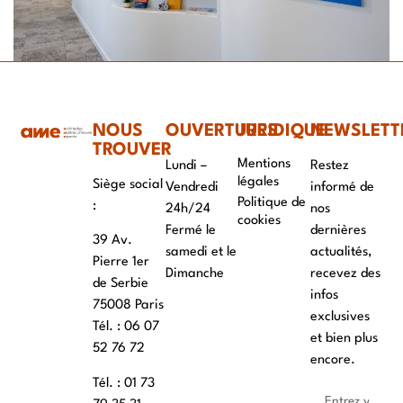
NOUS
OUVERTURES
JURIDIQUE
NEWSLETT
TROUVER
Mentions
Lundi –
Restez
légales
Siège social
Vendredi
informé de
Politique de
:
24h/24
nos
cookies
Fermé le
dernières
39 Av.
samedi et le
actualités,
Pierre 1er
Dimanche
recevez des
de Serbie
infos
75008 Paris
exclusives
Tél. : ‭06 07
et bien plus
52 76 72
encore.
Tél. : 01 73