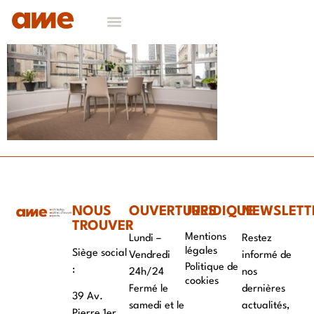
NOS DOMAINES D’EXPERTISES
CONTACT & RECRUTEMENT
NOUS
OUVERTURES
JURIDIQUE
NEWSLETT
TROUVER
Mentions
Lundi –
Restez
légales
Siège social
Vendredi
informé de
Politique de
:
24h/24
nos
cookies
Fermé le
dernières
39 Av.
samedi et le
actualités,
Pierre 1er