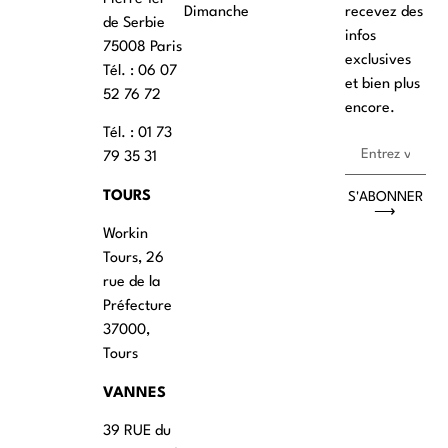
Dimanche
recevez des
de Serbie
infos
75008 Paris
exclusives
Tél. : ‭06 07
et bien plus
52 76 72
encore.
Tél. : 01 73
79 35 31
TOURS
S'ABONNER
⟶
Workin
Tours, 26
rue de la
Préfecture
37000,
Tours
VANNES
39 RUE du