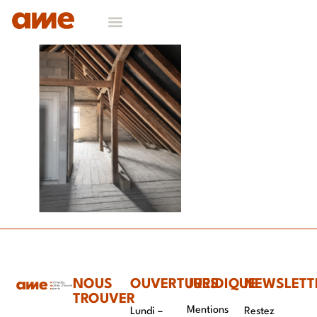
NOS DOMAINES D’EXPERTISES
CONTACT & RECRUTEMENT
NOUS
OUVERTURES
JURIDIQUE
NEWSLETT
TROUVER
Mentions
Lundi –
Restez