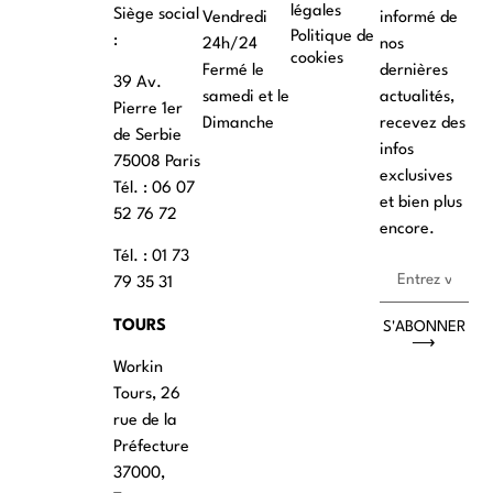
légales
Siège social
Vendredi
informé de
Politique de
:
24h/24
nos
cookies
Fermé le
dernières
39 Av.
samedi et le
actualités,
Pierre 1er
Dimanche
recevez des
de Serbie
infos
75008 Paris
exclusives
Tél. : ‭06 07
et bien plus
52 76 72
encore.
Tél. : 01 73
79 35 31
TOURS
S'ABONNER
⟶
Workin
Tours, 26
rue de la
Préfecture
37000,