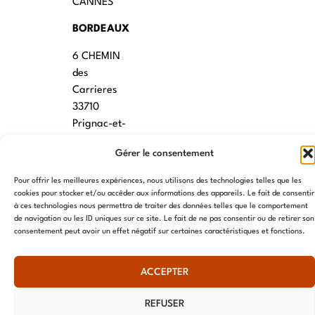
CANNES
BORDEAUX
6 CHEMIN
des
Carrieres
33710
Prignac-et-
Marcamps
Gérer le consentement
MONTPELLIER
Pour offrir les meilleures expériences, nous utilisons des technologies telles que les
7 rue des
cookies pour stocker et/ou accéder aux informations des appareils. Le fait de consentir
à ces technologies nous permettra de traiter des données telles que le comportement
écoles
de navigation ou les ID uniques sur ce site. Le fait de ne pas consentir ou de retirer son
34790
consentement peut avoir un effet négatif sur certaines caractéristiques et fonctions.
Grabels
ACCEPTER
© AME 2024, tous droits réservés
REFUSER