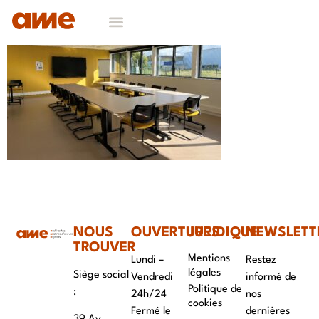
NOS DOMAINES D’EXPERTISES
CONTACT & RECRUTEMENT
NOUS
OUVERTURES
JURIDIQUE
NEWSLETT
TROUVER
Mentions
Lundi –
Restez
légales
Siège social
Vendredi
informé de
Politique de
:
24h/24
nos
cookies
Fermé le
dernières