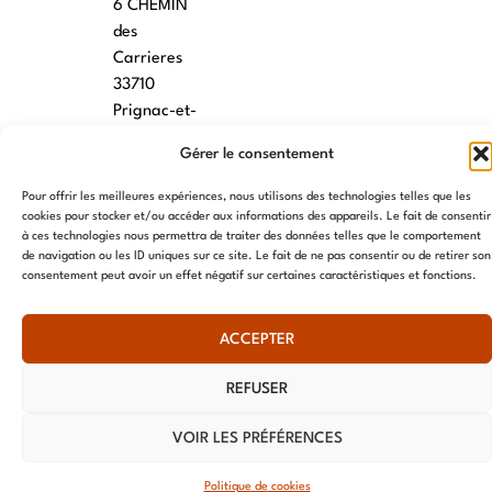
6 CHEMIN
des
Carrieres
33710
Prignac-et-
Marcamps
Gérer le consentement
MONTPELLIER
Pour offrir les meilleures expériences, nous utilisons des technologies telles que les
cookies pour stocker et/ou accéder aux informations des appareils. Le fait de consentir
7 rue des
à ces technologies nous permettra de traiter des données telles que le comportement
écoles
de navigation ou les ID uniques sur ce site. Le fait de ne pas consentir ou de retirer son
34790
consentement peut avoir un effet négatif sur certaines caractéristiques et fonctions.
Grabels
ACCEPTER
© AME 2024, tous droits réservés
REFUSER
VOIR LES PRÉFÉRENCES
Politique de cookies