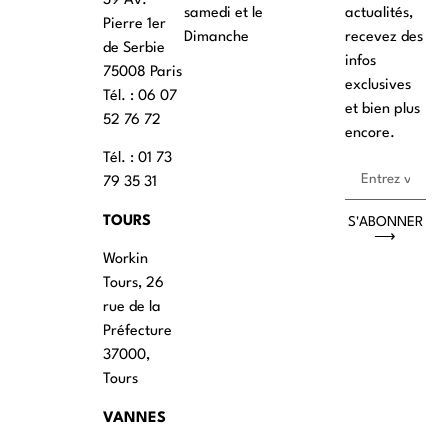
39 Av.
samedi et le
actualités,
Pierre 1er
Dimanche
recevez des
de Serbie
infos
75008 Paris
exclusives
Tél. : ‭06 07
et bien plus
52 76 72
encore.
Tél. : 01 73
79 35 31
TOURS
S'ABONNER
⟶
Workin
Tours, 26
rue de la
Préfecture
37000,
Tours
VANNES