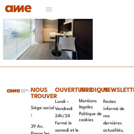
NOS DOMAINES D’EXPERTISES
CONTACT & RECRUTEMENT
NOUS
OUVERTURES
JURIDIQUE
NEWSLETT
TROUVER
Mentions
Lundi –
Restez
légales
Siège social
Vendredi
informé de
Politique de
:
24h/24
nos
cookies
Fermé le
dernières
39 Av.
samedi et le
actualités,
Pierre 1er