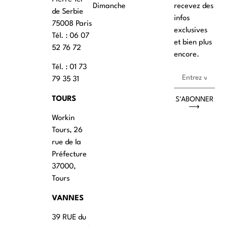
Dimanche
recevez des
de Serbie
infos
75008 Paris
exclusives
Tél. : ‭06 07
et bien plus
52 76 72
encore.
Tél. : 01 73
79 35 31
TOURS
S'ABONNER
⟶
Workin
Tours, 26
rue de la
Préfecture
37000,
Tours
VANNES
39 RUE du