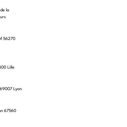
 de la
urs
uf 56270
00 Lille
, 69007 Lyon
hn 67560