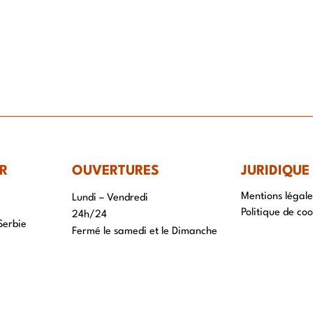
IR-FAIRE
EQUIPE
PROJETS
ACTUALITÉS
CONTACT & RECRUTEME
R
OUVERTURES
JURIDIQUE
Mentions légale
Lundi – Vendredi
Politique de coo
24h/24
Serbie
Fermé le samedi et le Dimanche