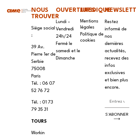
NOUS
OUVERTURES
JURIDIQUE
NEWSLET
TROUVER
Mentions
Lundi –
Restez
légales
Siège social
Vendredi
informé de
Politique de
:
24h/24
nos
cookies
Fermé le
dernières
39 Av.
samedi et le
actualités,
Pierre 1er de
Dimanche
recevez des
Serbie
infos
75008
exclusives
Paris
et bien plus
Tél. : ‭06 07
encore.
52 76 72
Tél. : 01 73
79 35 31
S'ABONNER
⟶
TOURS
Workin