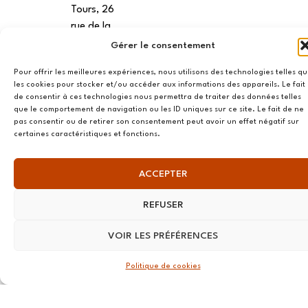
Tours, 26
rue de la
Préfecture
Gérer le consentement
37000,
Pour offrir les meilleures expériences, nous utilisons des technologies telles q
Tours
les cookies pour stocker et/ou accéder aux informations des appareils. Le fait
de consentir à ces technologies nous permettra de traiter des données telles
VANNES
que le comportement de navigation ou les ID uniques sur ce site. Le fait de ne
pas consentir ou de retirer son consentement peut avoir un effet négatif sur
39 RUE du
certaines caractéristiques et fonctions.
Douët Neuf
56270
ACCEPTER
Ploemeur
LILLE
REFUSER
13 RUE
VOIR LES PRÉFÉRENCES
Nationale
59800 Lille
Politique de cookies
LYON