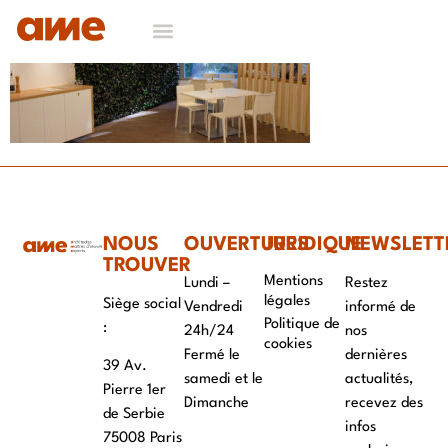
NOS DOMAINES D’EXPERTISES
CONTACT & RECRUTEMENT
NOUS
OUVERTURES
JURIDIQUE
NEWSLETT
TROUVER
Mentions
Lundi –
Restez
légales
Siège social
Vendredi
informé de
Politique de
:
24h/24
nos
cookies
Fermé le
dernières
39 Av.
samedi et le
actualités,
Pierre 1er
Dimanche
recevez des
de Serbie
infos
75008 Paris