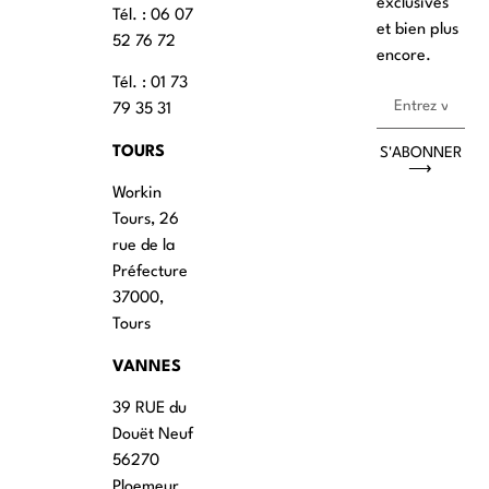
exclusives
Tél. : ‭06 07
et bien plus
52 76 72
encore.
Tél. : 01 73
79 35 31
TOURS
S'ABONNER
⟶
Workin
Tours, 26
rue de la
Préfecture
37000,
Tours
VANNES
39 RUE du
Douët Neuf
56270
Ploemeur