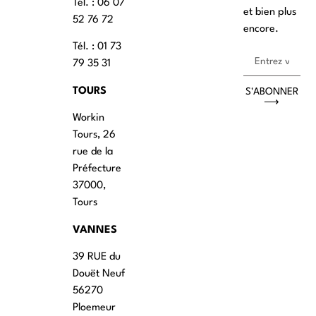
Tél. : ‭06 07
et bien plus
52 76 72
encore.
Tél. : 01 73
79 35 31
TOURS
S'ABONNER
⟶
Workin
Tours, 26
rue de la
Préfecture
37000,
Tours
VANNES
39 RUE du
Douët Neuf
56270
Ploemeur