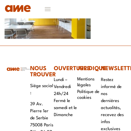
NOS DOMAINES D’EXPERTISES
CONTACT & RECRUTEMENT
NOUS
OUVERTURES
JURIDIQUE
NEWSLETT
TROUVER
Mentions
Lundi –
Restez
légales
Siège social
Vendredi
informé de
Politique de
:
24h/24
nos
cookies
Fermé le
dernières
39 Av.
samedi et le
actualités,
Pierre 1er
Dimanche
recevez des
de Serbie
infos
75008 Paris
exclusives