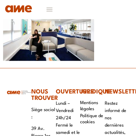
NOS DOMAINES D’EXPERTISES
CONTACT & RECRUTEMENT
NOUS
OUVERTURES
JURIDIQUE
NEWSLETT
TROUVER
Mentions
Lundi –
Restez
légales
Siège social
Vendredi
informé de
Politique de
:
24h/24
nos
cookies
Fermé le
dernières
39 Av.
samedi et le
actualités,