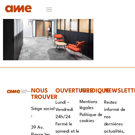
NOS DOMAINES D’EXPERTISES
CONTACT & RECRUTEMENT
NOUS
OUVERTURES
JURIDIQUE
NEWSLETT
TROUVER
Mentions
Lundi –
Restez
légales
Siège social
Vendredi
informé de
Politique de
:
24h/24
nos
cookies
Fermé le
dernières
39 Av.
samedi et le
actualités,
Pierre 1er