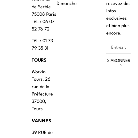
Dimanche
recevez des
de Serbie
infos
75008 Paris
exclusives
Tél. : ‭06 07
et bien plus
52 76 72
encore.
Tél. : 01 73
79 35 31
TOURS
S'ABONNER
⟶
Workin
Tours, 26
rue de la
Préfecture
37000,
Tours
VANNES
39 RUE du