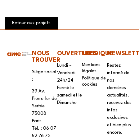
Retour aux projets
NOUS
OUVERTURES
JURIDIQUE
NEWSLET
TROUVER
Mentions
Lundi –
Restez
légales
Siège social
Vendredi
informé de
Politique de
:
24h/24
nos
cookies
Fermé le
dernières
39 Av.
samedi et le
actualités,
Pierre 1er de
Dimanche
recevez des
Serbie
infos
75008
exclusives
Paris
et bien plus
Tél. : ‭06 07
encore.
52 76 72