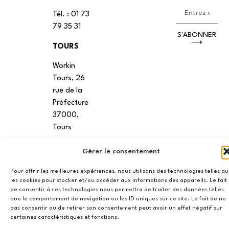
Tél. : 01 73
79 35 31
S'ABONNER
⟶
TOURS
Workin
Tours, 26
rue de la
Préfecture
37000,
Tours
VANNES
Gérer le consentement
39 RUE du
Pour offrir les meilleures expériences, nous utilisons des technologies telles q
Douët Neuf
les cookies pour stocker et/ou accéder aux informations des appareils. Le fait
de consentir à ces technologies nous permettra de traiter des données telles
56270
que le comportement de navigation ou les ID uniques sur ce site. Le fait de ne
Ploemeur
pas consentir ou de retirer son consentement peut avoir un effet négatif sur
certaines caractéristiques et fonctions.
LILLE