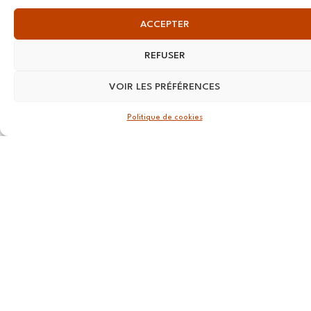
13 RUE
ACCEPTER
Nationale
59800 Lille
REFUSER
LYON
VOIR LES PRÉFÉRENCES
108 rue
Politique de cookies
Jean Vallier,
69007
Lyon
STRASBOURG
4 rue Jean-
Marie Lehn
67560
Rosheim
ROUEN