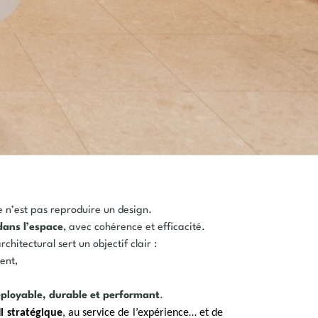
e n’est pas reproduire un design.
dans l’espace
, avec cohérence et efficacité.
chitectural sert un objectif clair :
ient,
ployable, durable et performant
.
il stratégique
, au service de l’expérience… et de