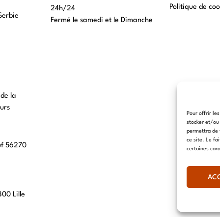
Politique de coo
24h/24
Serbie
Fermé le samedi et le Dimanche
 de la
urs
Pour offrir le
stocker et/ou
permettra de 
ce site. Le fa
uf 56270
certaines cara
AC
00 Lille