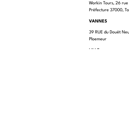
Workin Tours, 26 rue
Préfecture 37000, To
VANNES
39 RUE du Douët Ne
Ploemeur
LILLE
13 RUE Nationale 598
LYON
108 rue Jean Vallier
STRASBOURG
4 rue Jean-Marie Le
Rosheim
ROUEN