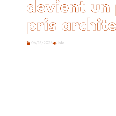
devient un 
pris archit
06/15/2026
Info