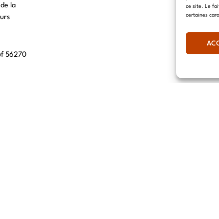
 de la
ce site. Le fa
certaines cara
urs
AC
uf 56270
00 Lille
, 69007 Lyon
hn 67560