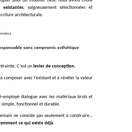
’opter pour du mobilier neuf, nous avons choisi
 existantes
, soigneusement sélectionnées et
criture architecturale.
ommées
responsable sans compromis esthétique
ntrainte. C’est un
levier de conception
.
 à composer avec l’existant et à révéler la valeur
ré-employé dialogue avec les matériaux bruts et
 simple, fonctionnel et durable.
demain ne consiste pas seulement à construire…
ligemment ce qui existe déjà
.