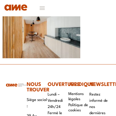
NOS DOMAINES D’EXPERTISES
CONTACT & RECRUTEMENT
NOUS
OUVERTURES
JURIDIQUE
NEWSLETT
TROUVER
Mentions
Lundi –
Restez
légales
Siège social
Vendredi
informé de
Politique de
:
24h/24
nos
cookies
Fermé le
dernières