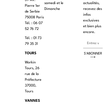
39 Av.
samedi et le
actualités,
Pierre 1er
Dimanche
recevez des
de Serbie
infos
75008 Paris
exclusives
Tél. : ‭06 07
et bien plus
52 76 72
encore.
Tél. : 01 73
79 35 31
TOURS
S'ABONNER
⟶
Workin
Tours, 26
rue de la
Préfecture
37000,
Tours
VANNES