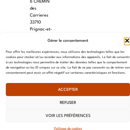
6 CHEMIN
des
Carrieres
33710
Prignac-et-
Marcamps
Gérer le consentement
MONTPELLIER
Pour offrir les meilleures expériences, nous utilisons des technologies telles que les
cookies pour stocker et/ou accéder aux informations des appareils. Le fait de consentir
7 rue des
à ces technologies nous permettra de traiter des données telles que le comportement
écoles
de navigation ou les ID uniques sur ce site. Le fait de ne pas consentir ou de retirer son
34790
consentement peut avoir un effet négatif sur certaines caractéristiques et fonctions.
Grabels
ACCEPTER
© AME 2024, tous droits réservés
REFUSER
VOIR LES PRÉFÉRENCES
Politique de cookies