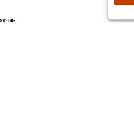
00 Lille
, 69007 Lyon
hn 67560
 76000 ROUEN
i, 06150