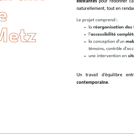
existantes
pour redonner car
e
naturellement, tout en renda
Le projet comprend :
la
réorganisation des 
Metz
l’
accessibilité complèt
la conception d’un
mob
témoins, contrôle d’acc
une intervention en
si
Un travail d’équilibre en
contemporaine
.