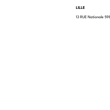
LILLE
13 RUE Nationale 598
LYON
108 rue Jean Vallier
STRASBOURG
4 rue Jean-Marie Le
Rosheim
ROUEN
20 Rue du Cordier,
CANNES
112 Boulevard du Mid
CANNES