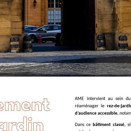
ement
AME intervient au sein du
réaménager le
rez-de-jardi
d’audience accessible
, nota
ardin
Dans ce
bâtiment classé
, s