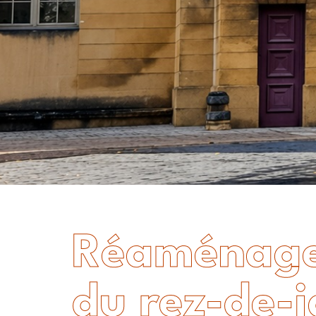
Réaménag
du rez-de-j