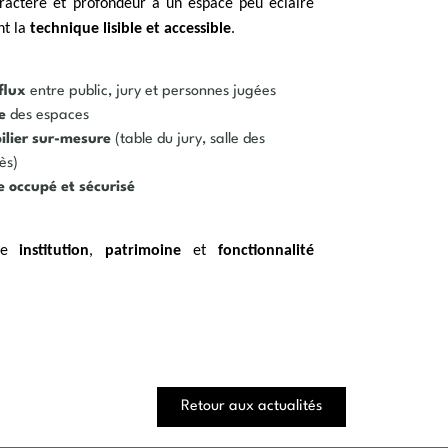
actère et profondeur à un espace peu éclairé
nt la
technique lisible et accessible
.
flux
entre public, jury et personnes jugées
e
des espaces
ilier sur-mesure
(table du jury, salle des
ès)
te occupé et sécurisé
tre
institution
,
patrimoine
et
fonctionnalité
Retour aux actualités