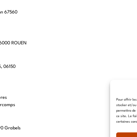
hn 67560
 76000 ROUEN
i, 06150
eres
Pour offrir le
arcamps
stocker et/ou
permettra de 
ce site. Le fa
certaines cara
90 Grabels