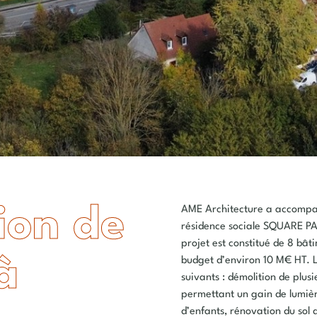
ion de
AME Architecture a accompag
résidence sociale SQUARE P
projet est constitué de 8 bâ
à
budget d’environ 10 M€ HT. L
suivants : démolition de plus
permettant un gain de lumièr
d’enfants, rénovation du sol d