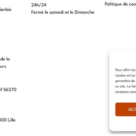
Politique de coo
24h/24
Serbie
Fermé le samedi et le Dimanche
 de la
urs
Pour offrir le
stocker et/ou
permettra de 
ce site. Le fa
uf 56270
certaines cara
AC
00 Lille