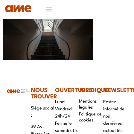
NOS DOMAINES D’EXPERTISES
CONTACT & RECRUTEMENT
NOUS
OUVERTURES
JURIDIQUE
NEWSLETT
TROUVER
Mentions
Lundi –
Restez
légales
Siège social
Vendredi
informé de
Politique de
:
24h/24
nos
cookies
Fermé le
dernières
39 Av.
samedi et le
actualités,