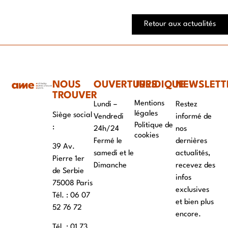
Retour aux actualités
NOUS
OUVERTURES
JURIDIQUE
NEWSLETT
TROUVER
Mentions
Lundi –
Restez
légales
Siège social
Vendredi
informé de
Politique de
:
24h/24
nos
cookies
Fermé le
dernières
39 Av.
samedi et le
actualités,
Pierre 1er
Dimanche
recevez des
de Serbie
infos
75008 Paris
exclusives
Tél. : ‭06 07
et bien plus
52 76 72
encore.
Tél. : 01 73