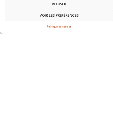
REFUSER
Nationale
59800 Lille
VOIR LES PRÉFÉRENCES
LYON
Politique de cookies
108 rue
Jean
Vallier,
69007 Lyon
STRASBOURG
4 rue Jean-
Marie Lehn
67560
Rosheim
ROUEN
20 Rue du
Cordier,