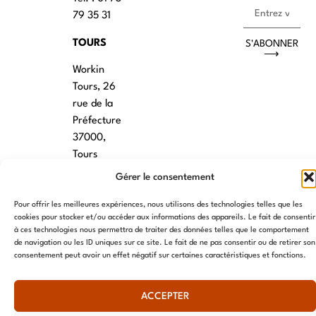
79 35 31
TOURS
S'ABONNER
⟶
Workin
Tours, 26
rue de la
Préfecture
37000,
Tours
Gérer le consentement
VANNES
Pour offrir les meilleures expériences, nous utilisons des technologies telles que les
39 RUE du
cookies pour stocker et/ou accéder aux informations des appareils. Le fait de consentir
Douët Neuf
à ces technologies nous permettra de traiter des données telles que le comportement
56270
de navigation ou les ID uniques sur ce site. Le fait de ne pas consentir ou de retirer son
consentement peut avoir un effet négatif sur certaines caractéristiques et fonctions.
Ploemeur
LILLE
ACCEPTER
13 RUE