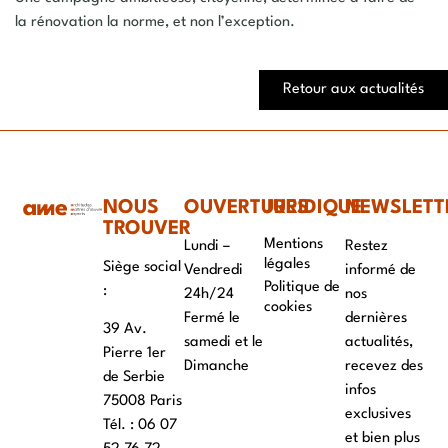
la
rénovation la norme
, et non l’exception.
Retour aux actualités
NOUS
OUVERTURES
JURIDIQUE
NEWSLETT
TROUVER
Mentions
Lundi –
Restez
légales
Siège social
Vendredi
informé de
Politique de
:
24h/24
nos
cookies
Fermé le
dernières
39 Av.
samedi et le
actualités,
Pierre 1er
Dimanche
recevez des
de Serbie
infos
75008 Paris
exclusives
Tél. : ‭06 07
et bien plus