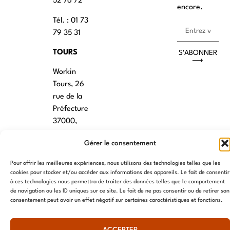
52 76 72
encore.
Tél. : 01 73
79 35 31
TOURS
S'ABONNER
⟶
Workin
Tours, 26
rue de la
Préfecture
37000,
Tours
Gérer le consentement
VANNES
Pour offrir les meilleures expériences, nous utilisons des technologies telles que les
39 RUE du
cookies pour stocker et/ou accéder aux informations des appareils. Le fait de consentir
à ces technologies nous permettra de traiter des données telles que le comportement
Douët Neuf
de navigation ou les ID uniques sur ce site. Le fait de ne pas consentir ou de retirer son
56270
consentement peut avoir un effet négatif sur certaines caractéristiques et fonctions.
Ploemeur
LILLE
ACCEPTER