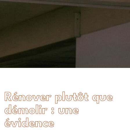
Rénover plutôt que
démolir : une
évidence