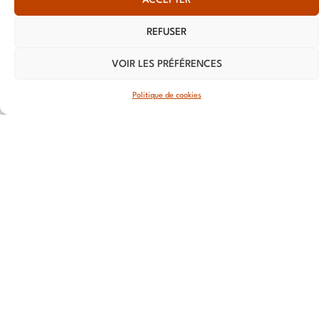
13 RUE
REFUSER
Nationale
59800 Lille
VOIR LES PRÉFÉRENCES
LYON
Politique de cookies
108 rue
Jean
Vallier,
69007 Lyon
STRASBOURG
4 rue Jean-
Marie Lehn
67560
Rosheim
ROUEN