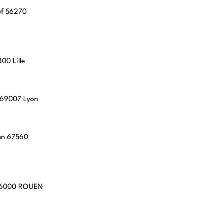
uf 56270
00 Lille
, 69007 Lyon
hn 67560
 76000 ROUEN