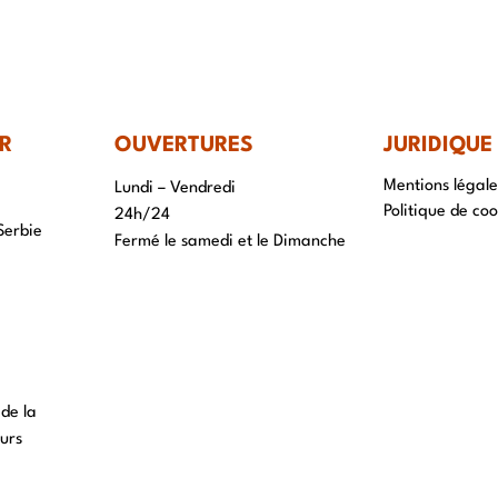
IR-FAIRE
EQUIPE
PROJETS
ACTUALITÉS
CONTACT & RECRUTEME
R
OUVERTURES
JURIDIQUE
Mentions légale
Lundi – Vendredi
Politique de coo
24h/24
Serbie
Fermé le samedi et le Dimanche
 de la
urs