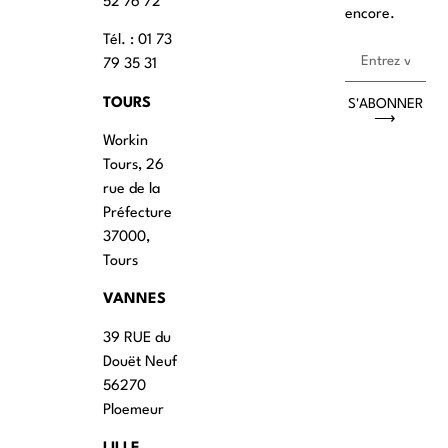
52 76 72
encore.
Tél. : 01 73
79 35 31
TOURS
S'ABONNER
⟶
Workin
Tours, 26
rue de la
Préfecture
37000,
Tours
VANNES
39 RUE du
Douët Neuf
56270
Ploemeur