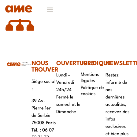
NOS DOMAINES D’EXPERTISES
CONTACT & RECRUTEMENT
NOUS
OUVERTURES
JURIDIQUE
NEWSLETT
TROUVER
Mentions
Lundi –
Restez
légales
Siège social
Vendredi
informé de
Politique de
:
24h/24
nos
cookies
Fermé le
dernières
39 Av.
samedi et le
actualités,
Pierre 1er
Dimanche
recevez des
de Serbie
infos
75008 Paris
exclusives
Tél. : ‭06 07
et bien plus