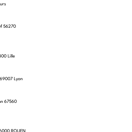
urs
uf 56270
00 Lille
, 69007 Lyon
hn 67560
 76000 ROUEN