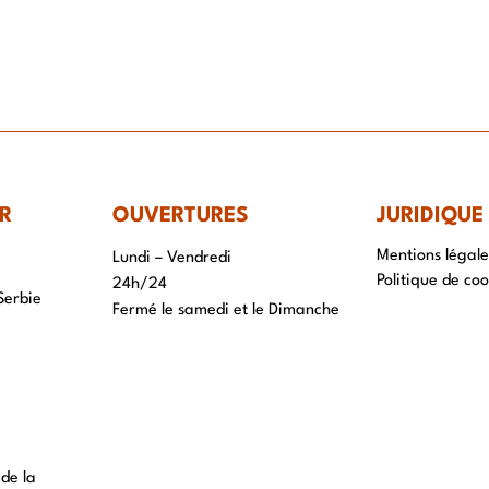
IR-FAIRE
EQUIPE
PROJETS
ACTUALITÉS
CONTACT & RECRUTEME
R
OUVERTURES
JURIDIQUE
Mentions légale
Lundi – Vendredi
Politique de coo
24h/24
Serbie
Fermé le samedi et le Dimanche
 de la