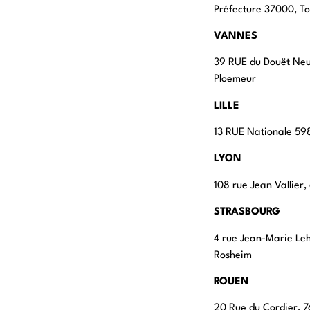
Préfecture 37000, To
VANNES
39 RUE du Douët Ne
Ploemeur
LILLE
13 RUE Nationale 598
LYON
108 rue Jean Vallier
STRASBOURG
4 rue Jean-Marie Le
Rosheim
ROUEN
20 Rue du Cordier,