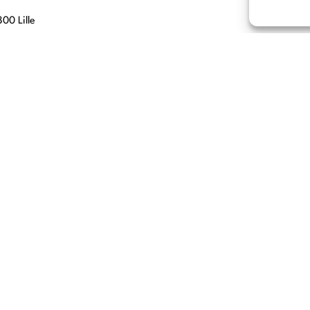
00 Lille
, 69007 Lyon
hn 67560
 76000 ROUEN
i, 06150