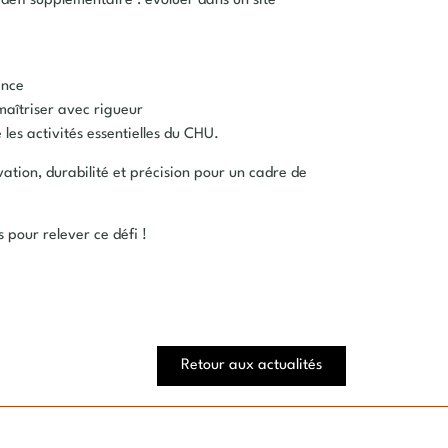
n défi supplémentaire : évoluer dans un site
ence
aîtriser avec rigueur
les activités essentielles du CHU.
vation, durabilité et précision pour un cadre de
 pour relever ce défi !
Retour aux actualités