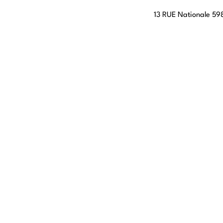
13 RUE Nationale 598
LYON
108 rue Jean Vallier
STRASBOURG
4 rue Jean-Marie Le
Rosheim
ROUEN
20 Rue du Cordier,
CANNES
112 Boulevard du Mid
CANNES
BORDEAUX