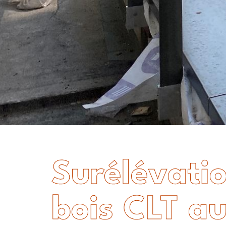
Surélévati
bois CLT a