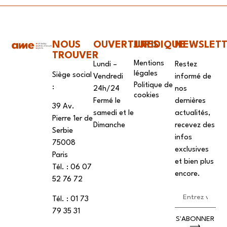
NOUS
OUVERTURES
JURIDIQUE
NEWSLET
TROUVER
Mentions
Lundi –
Restez
légales
Siège social
Vendredi
informé de
Politique de
:
24h/24
nos
cookies
Fermé le
dernières
39 Av.
samedi et le
actualités,
Pierre 1er de
Dimanche
recevez des
Serbie
infos
75008
exclusives
Paris
et bien plus
Tél. : ‭06 07
encore.
52 76 72
Tél. : 01 73
79 35 31
S'ABONNER
⟶