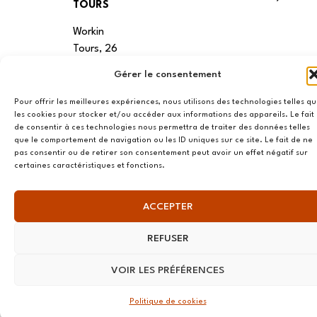
TOURS
Workin
Tours, 26
rue de la
Gérer le consentement
Préfecture
37000,
Pour offrir les meilleures expériences, nous utilisons des technologies telles q
les cookies pour stocker et/ou accéder aux informations des appareils. Le fait
Tours
de consentir à ces technologies nous permettra de traiter des données telles
que le comportement de navigation ou les ID uniques sur ce site. Le fait de ne
VANNES
pas consentir ou de retirer son consentement peut avoir un effet négatif sur
certaines caractéristiques et fonctions.
39 RUE du
Douët Neuf
56270
ACCEPTER
Ploemeur
REFUSER
LILLE
VOIR LES PRÉFÉRENCES
13 RUE
Nationale
Politique de cookies
59800 Lille