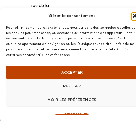
rue de la
Préfecture
Gérer le consentement
37000,
Tours
Pour offrir les meilleures expériences, nous utilisons des technologies telles q
les cookies pour stocker et/ou accéder aux informations des appareils. Le fait
de consentir à ces technologies nous permettra de traiter des données telles
VANNES
que le comportement de navigation ou les ID uniques sur ce site. Le fait de ne
pas consentir ou de retirer son consentement peut avoir un effet négatif sur
39 RUE du
certaines caractéristiques et fonctions.
Douët Neuf
56270
ACCEPTER
Ploemeur
LILLE
REFUSER
13 RUE
VOIR LES PRÉFÉRENCES
Nationale
59800 Lille
Politique de cookies
LYON
108 rue