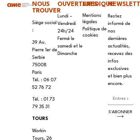
NOUS
OUVERTURES
JURIDIQUE
NEWSLET
TROUVER
Mentions
Lundi –
Restez
légales
Siège social
Vendredi
informé de
Politique de
:
24h/24
nos
cookies
Fermé le
dernières
39 Av.
samedi et le
actualités,
Pierre 1er de
Dimanche
recevez des
Serbie
infos
75008
exclusives
Paris
et bien plus
Tél. : ‭06 07
encore.
52 76 72
Tél. : 01 73
79 35 31
S'ABONNER
⟶
TOURS
Workin
Tours, 26