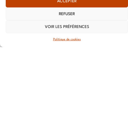
ACCEPTER
LILLE
13 RUE
REFUSER
Nationale
59800 Lille
VOIR LES PRÉFÉRENCES
LYON
Politique de cookies
108 rue
Jean
Vallier,
69007 Lyon
STRASBOURG
4 rue Jean-
Marie Lehn
67560
Rosheim
ROUEN