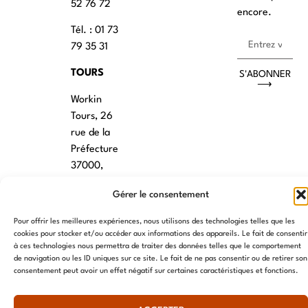
52 76 72
encore.
Tél. : 01 73
79 35 31
TOURS
S'ABONNER
⟶
Workin
Tours, 26
rue de la
Préfecture
37000,
Tours
Gérer le consentement
VANNES
Pour offrir les meilleures expériences, nous utilisons des technologies telles que les
39 RUE du
cookies pour stocker et/ou accéder aux informations des appareils. Le fait de consentir
à ces technologies nous permettra de traiter des données telles que le comportement
Douët Neuf
de navigation ou les ID uniques sur ce site. Le fait de ne pas consentir ou de retirer son
56270
consentement peut avoir un effet négatif sur certaines caractéristiques et fonctions.
Ploemeur