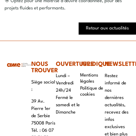
🎯 Optez pour une
maîtrise d’œuvre coordonnée
, pour des
projets fluides et performants.
Retour aux actualités
NOUS
OUVERTURES
JURIDIQUE
NEWSLETT
TROUVER
Mentions
Lundi –
Restez
légales
Siège social
Vendredi
informé de
Politique de
:
24h/24
nos
cookies
Fermé le
dernières
39 Av.
samedi et le
actualités,
Pierre 1er
Dimanche
recevez des
de Serbie
infos
75008 Paris
exclusives
Tél. : ‭06 07
et bien plus