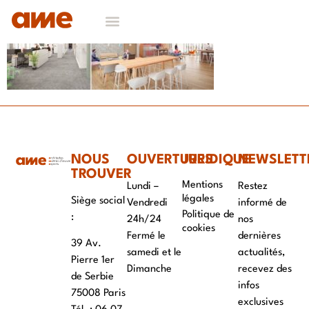
NOS DOMAINES D’EXPERTISES
CONTACT & RECRUTEMENT
NOUS
OUVERTURES
JURIDIQUE
NEWSLETT
TROUVER
Mentions
Lundi –
Restez
légales
Siège social
Vendredi
informé de
Politique de
:
24h/24
nos
cookies
Fermé le
dernières
39 Av.
samedi et le
actualités,
Pierre 1er
Dimanche
recevez des
de Serbie
infos
75008 Paris
exclusives