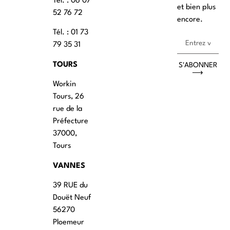
Tél. : ‭06 07
et bien plus
52 76 72
encore.
Tél. : 01 73
79 35 31
TOURS
S'ABONNER
⟶
Workin
Tours, 26
rue de la
Préfecture
37000,
Tours
VANNES
39 RUE du
Douët Neuf
56270
Ploemeur