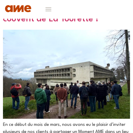
Moment AME : au cœur du
couvent de La Tourette !
NOS DOMAINES D’EXPERTISES
CONTACT & RECRUTEMENT
En ce début du mois de mars, nous avons eu le plaisir d’inviter
plusieurs de nos clients à partager un Moment AME dans un lieu