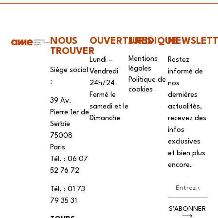
NOUS
OUVERTURES
JURIDIQUE
NEWSLET
TROUVER
Mentions
Lundi –
Restez
légales
Siège social
Vendredi
informé de
Politique de
:
24h/24
nos
cookies
Fermé le
dernières
39 Av.
samedi et le
actualités,
Pierre 1er de
Dimanche
recevez des
Serbie
infos
75008
exclusives
Paris
et bien plus
Tél. : ‭06 07
encore.
52 76 72
Tél. : 01 73
79 35 31
S'ABONNER
⟶